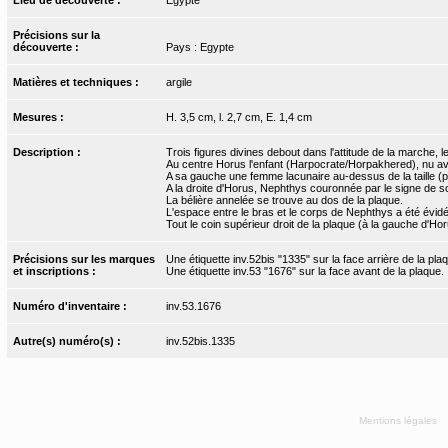
Précisions sur la
découverte :
Pays : Egypte
Matières et techniques :
argile
Mesures :
H. 3,5 cm, l. 2,7 cm, E. 1,4 cm
Description :
Trois figures divines debout dans l'attitude de la marche,
Au centre Horus l'enfant (Harpocrate/Horpakhered), nu ave
A sa gauche une femme lacunaire au-dessus de la taille (p
A la droite d'Horus, Nephthys couronnée par le signe de so
La bélière annelée se trouve au dos de la plaque.
L'espace entre le bras et le corps de Nephthys a été évidé
Tout le coin supérieur droit de la plaque (à la gauche d'Ho
Précisions sur les marques
Une étiquette inv.52bis "1335" sur la face arrière de la pla
et inscriptions :
Une étiquette inv.53 "1676" sur la face avant de la plaque.
Numéro d'inventaire :
inv.53.1676
Autre(s) numéro(s) :
inv.52bis.1335
Mentions légales