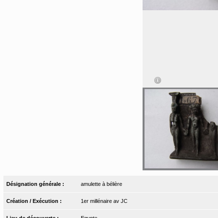
Désignation générale :
amulette à bélière
Création / Exécution :
1er millénaire av JC
Lieu de découverte :
Egypte