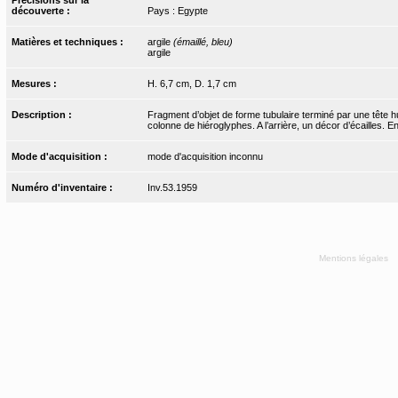
découverte :
Pays : Egypte
Matières et techniques :
argile
(émaillé, bleu)
argile
Mesures :
H. 6,7 cm, D. 1,7 cm
Description :
Fragment d’objet de forme tubulaire terminé par une tête hum
colonne de hiéroglyphes. A l’arrière, un décor d’écailles. Entr
Mode d'acquisition :
mode d'acquisition inconnu
Numéro d'inventaire :
Inv.53.1959
Mentions légales