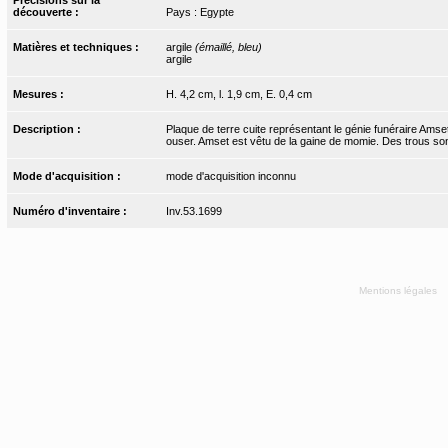
découverte :
Pays : Egypte
Matières et techniques :
argile
(émaillé, bleu)
argile
Mesures :
H. 4,2 cm, l. 1,9 cm, E. 0,4 cm
Description :
Plaque de terre cuite représentant le génie funéraire Amset d
ouser. Amset est vêtu de la gaine de momie. Des trous son
Mode d'acquisition :
mode d'acquisition inconnu
Numéro d'inventaire :
Inv.53.1699
Mentions légales