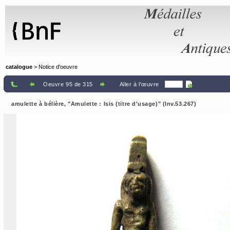
Panneau de gestion des cookies
catalogue
> Notice d'oeuvre
Oeuvre 95 de 315
Aller à l'œuvre
amulette à bélière, "Amulette : Isis (titre d'usage)" (Inv.53.267)