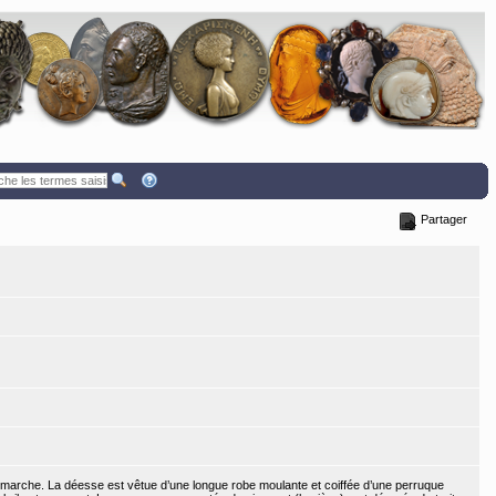
Partager
la marche. La déesse est vêtue d’une longue robe moulante et coiffée d’une perruque