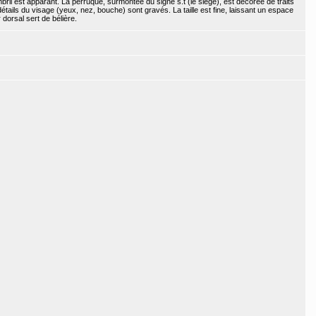
nombril est apparant. La perruque, surmontée du signe s.t (le siège), est décorée de traits
détails du visage (yeux, nez, bouche) sont gravés. La taille est fine, laissant un espace
r dorsal sert de bélière.