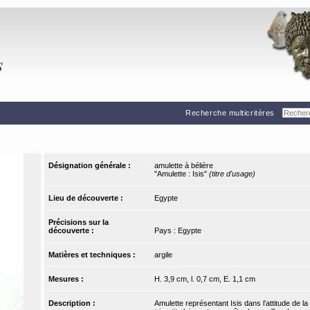
Recherche multicritères
Désignation générale :
amulette à bélière
"Amulette : Isis"
(titre d'usage)
Lieu de découverte :
Egypte
Précisions sur la
découverte :
Pays : Egypte
Matières et techniques :
argile
Mesures :
H. 3,9 cm, l. 0,7 cm, E. 1,1 cm
Description :
Amulette représentant Isis dans l’attitude de 