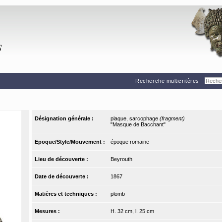
Recherche multicritères
Désignation générale :
plaque, sarcophage
(fragment)
"Masque de Bacchant"
Epoque/Style/Mouvement :
époque romaine
Lieu de découverte :
Beyrouth
Date de découverte :
1867
Matières et techniques :
plomb
Mesures :
H. 32 cm, l. 25 cm