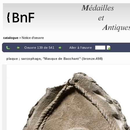
Panneau de gestion des cookies
catalogue
> Notice d'oeuvre
Oeuvre 139 de 541
Aller à l'œuvre
plaque ; sarcophage, "Masque de Bacchant" (bronze.498)