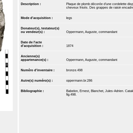
Description :
Plaque de plomb décorée d’une cordelette disp
cheveux frisés. Des grappes de raisin encadre
Mode d'acquisition :
legs
Donateur(s), testateur(s)
ou vendeur(s) :
Oppermann, Auguste, commandant
Date de l'acte
d'acquisition :
1874
Ancienne(s)
appartenance(s) :
Oppermann, Auguste, commandant
Numéro d'inventaire :
bronze.498
Autre(s) numéro(s) :
oppermann.br.286
Bibliographie :
Babelon, Ernest, Blanchet, Jules-Adrien. Catal
fig.498.