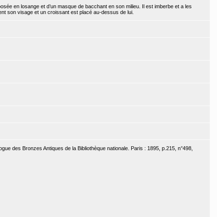
osée en losange et d’un masque de bacchant en son milieu. Il est imberbe et a les
nt son visage et un croissant est placé au-dessus de lui.
ogue des Bronzes Antiques de la Bibliothèque nationale. Paris : 1895, p.215, n°498,