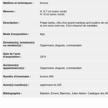
Matières et techniques :
bronze
Mesures :
H. 6,7 cm (sans socle)
H. 9 cm (avec socle)
Description :
Priape barbu, vêtu d’un grand manteau qu’il soulève de ses
et son sexe sont nus. Il est chaussé de sandales.
Mode d'acquisition :
legs
Donateur(s), testateur(s)
ou vendeur(s) :
Oppermann, Auguste, commandant
Date de l'acte
d'acquisition :
1874
Ancienne(s)
appartenance(s) :
Oppermann, Auguste, commandant
Numéro d'inventaire :
bronze.499
Autre(s) numéro(s) :
oppermann.br.109
Bibliographie :
Babelon, Ernest, Blanchet, Jules-Adrien. Catalogue des Bro