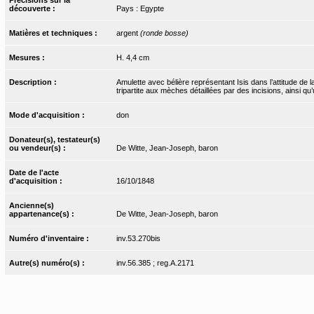
découverte :
Pays : Egypte
Matières et techniques :
argent
(ronde bosse)
Mesures :
H. 4,4 cm
Description :
Amulette avec bélière représentant Isis dans l’attitude de 
tripartite aux mèches détaillées par des incisions, ainsi q
Mode d'acquisition :
don
Donateur(s), testateur(s)
ou vendeur(s) :
De Witte, Jean-Joseph, baron
Date de l'acte
d'acquisition :
16/10/1848
Ancienne(s)
appartenance(s) :
De Witte, Jean-Joseph, baron
Numéro d'inventaire :
inv.53.270bis
Autre(s) numéro(s) :
inv.56.385 ; reg.A.2171