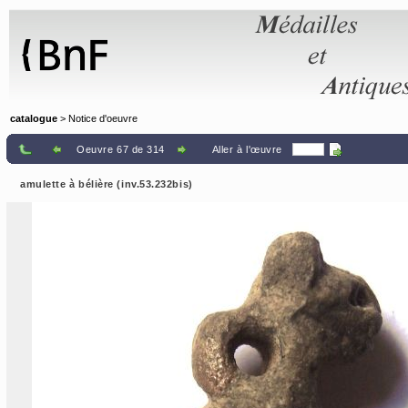
Panneau de gestion des cookies
catalogue
> Notice d'oeuvre
Oeuvre 67 de 314
Aller à l'œuvre
amulette à bélière (inv.53.232bis)