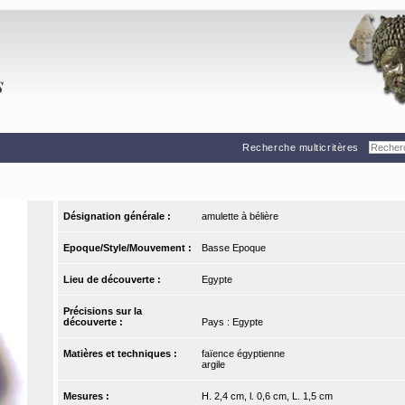
Recherche multicritères
Désignation générale :
amulette à bélière
Epoque/Style/Mouvement :
Basse Epoque
Lieu de découverte :
Egypte
Précisions sur la
découverte :
Pays : Egypte
Matières et techniques :
faïence égyptienne
argile
Mesures :
H. 2,4 cm, l. 0,6 cm, L. 1,5 cm