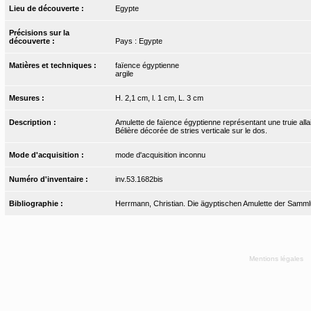
Lieu de découverte :
Egypte
Précisions sur la
découverte :
Pays : Egypte
Matières et techniques :
faïence égyptienne
argile
Mesures :
H. 2,1 cm, l. 1 cm, L. 3 cm
Description :
Amulette de faïence égyptienne représentant une truie allait
Bélière décorée de stries verticale sur le dos.
Mode d'acquisition :
mode d'acquisition inconnu
Numéro d'inventaire :
inv.53.1682bis
Bibliographie :
Herrmann, Christian. Die ägyptischen Amulette der Samml
Mentions légales