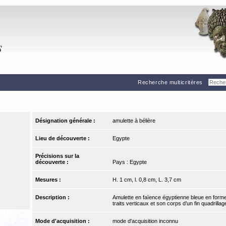
Recherche multicritères
Désignation générale :
amulette à bélière
Lieu de découverte :
Egypte
Précisions sur la
découverte :
Pays : Egypte
Mesures :
H. 1 cm, l. 0,8 cm, L. 3,7 cm
Description :
Amulette en faïence égyptienne bleue en forme
traits verticaux et son corps d’un fin quadrillage
Mode d'acquisition :
mode d'acquisition inconnu