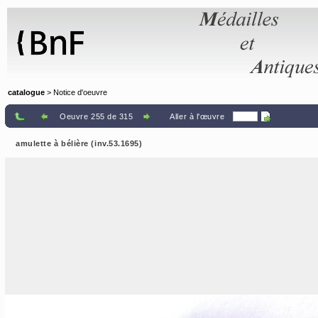
Panneau de gestion des cookies
catalogue
> Notice d'oeuvre
Oeuvre 255 de 315
Aller à l'œuvre
amulette à bélière (inv.53.1695)