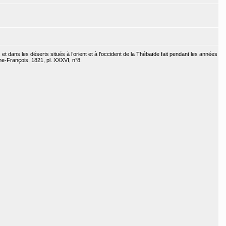
et dans les déserts situés à l’orient et à l’occident de la Thébaïde fait pendant les années
e-François, 1821, pl. XXXVI, n°8.