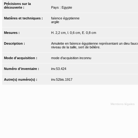
Précisions sur la
découverte :
Pays : Egypte
Matières et techniques :
faïence égyptienne
argile
Mesures :
H. 2,2 cm, l. 0,6 cm, E. 0,8 cm
Description :
Amulette en faïence égyptienne représentant un dieu faucon
niveau de la taille, sert de bélière.
Mode d'acquisition :
mode d'acquisition inconnu
Numéro d'inventaire :
inv.53.424
Autre(s) numéro(s) :
inv.52bis.1917
Mentions légales