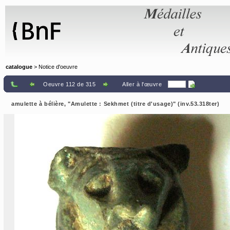
Panneau de gestion des cookies
catalogue
> Notice d'oeuvre
Oeuvre 112 de 315
Aller à l'œuvre
amulette à bélière, "Amulette : Sekhmet (titre d'usage)" (inv.53.318ter)