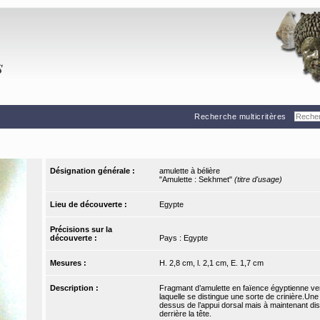
Recherche multicritères
Désignation générale :
amulette à bélière
"Amulette : Sekhmet"
(titre d'usage)
Lieu de découverte :
Egypte
Précisions sur la
découverte :
Pays : Egypte
Mesures :
H. 2,8 cm, l. 2,1 cm, E. 1,7 cm
Description :
Fragmant d’amulette en faïence égyptienne ver
laquelle se distingue une sorte de crinière.Une
dessus de l’appui dorsal mais à maintenant dis
derrière la tête.