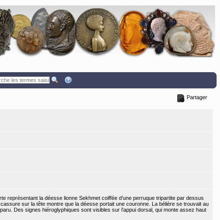
Partager
te représentant la déesse lionne Sekhmet coiffée d’une perruque tripartite par dessus
 cassure sur la tête montre que la déesse portait une couronne. La bélière se trouvait au
paru. Des signes hiéroglyphiques sont visibles sur l’appui dorsal, qui monte assez haut