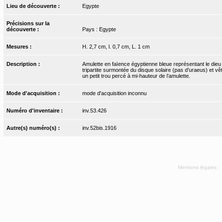
Lieu de découverte :
Egypte
Précisions sur la
découverte :
Pays : Egypte
Mesures :
H. 2,7 cm, l. 0,7 cm, L. 1 cm
Description :
Amulette en faïence égyptienne bleue représentant le dieu 
tripartite surmontée du disque solaire (pas d’uraeus) et v
un petit trou percé à mi-hauteur de l’amulette.
Mode d'acquisition :
mode d'acquisition inconnu
Numéro d'inventaire :
inv.53.426
Autre(s) numéro(s) :
inv.52bis.1916
Mentions légales