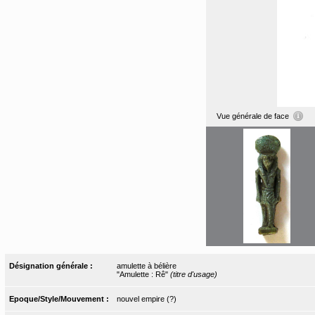
Vue générale de face
Désignation générale :
amulette à bélière
"Amulette : Rê"
(titre d'usage)
Epoque/Style/Mouvement :
nouvel empire (?)