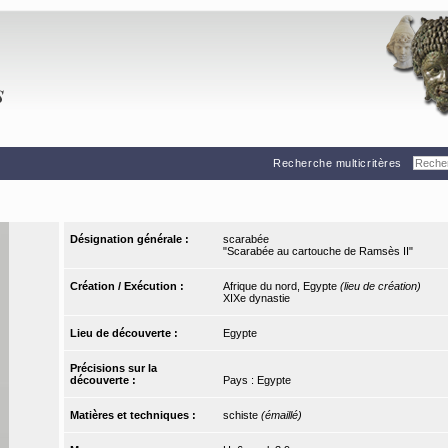
Recherche multicritères
Désignation générale :
scarabée
"Scarabée au cartouche de Ramsès II"
Création / Exécution :
Afrique du nord, Egypte
(lieu de création)
XIXe dynastie
Lieu de découverte :
Egypte
Précisions sur la
découverte :
Pays : Egypte
Matières et techniques :
schiste
(émaillé)