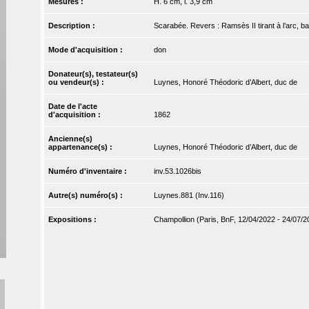
Mesures :
H. 6 cm, l. 3,9 cm
Description :
Scarabée. Revers : Ramsès II tirant à l’arc, b
Mode d'acquisition :
don
Donateur(s), testateur(s)
ou vendeur(s) :
Luynes, Honoré Théodoric d’Albert, duc de
Date de l'acte
d'acquisition :
1862
Ancienne(s)
appartenance(s) :
Luynes, Honoré Théodoric d’Albert, duc de
Numéro d'inventaire :
inv.53.1026bis
Autre(s) numéro(s) :
Luynes.881 (Inv.116)
Expositions :
Champollion (Paris, BnF, 12/04/2022 - 24/07/2