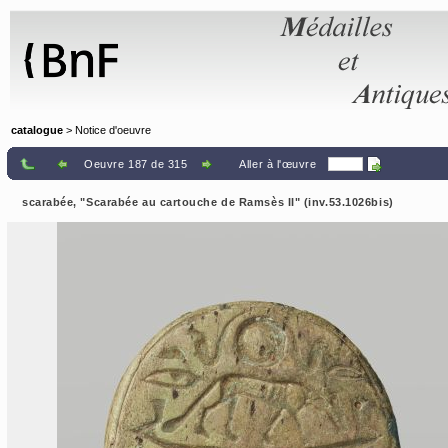
Panneau de gestion des cookies
catalogue
> Notice d'oeuvre
Oeuvre 187 de 315
Aller à l'œuvre
scarabée, "Scarabée au cartouche de Ramsès II" (inv.53.1026bis)