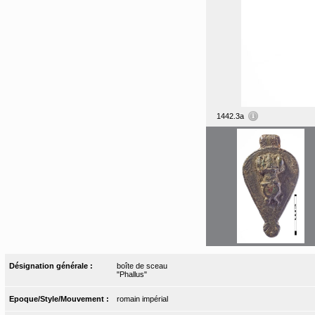
1442.3a
Désignation générale :
boîte de sceau
"Phallus"
Epoque/Style/Mouvement :
romain impérial