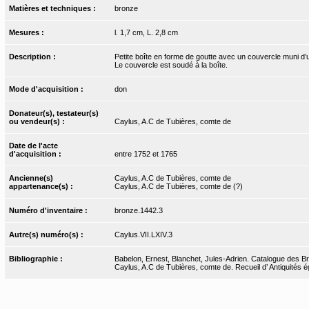
Matières et techniques :
bronze
Mesures :
l. 1,7 cm, L. 2,8 cm
Description :
Petite boîte en forme de goutte avec un couvercle muni d’un
Le couvercle est soudé à la boîte.
Mode d'acquisition :
don
Donateur(s), testateur(s)
ou vendeur(s) :
Caylus, A.C de Tubières, comte de
Date de l'acte
d'acquisition :
entre 1752 et 1765
Ancienne(s)
Caylus, A.C de Tubières, comte de
appartenance(s) :
Caylus, A.C de Tubières, comte de (?)
Numéro d'inventaire :
bronze.1442.3
Autre(s) numéro(s) :
Caylus.VII.LXIV.3
Bibliographie :
Babelon, Ernest, Blanchet, Jules-Adrien. Catalogue des Bro
Caylus, A.C de Tubières, comte de. Recueil d’ Antiquités ég