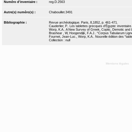
Numéro d'inventaire :
reg.D.2563
Autre(s) numéro(s) :
Chabouillet.3491
Bibliographie :
Revue archéologique. Paris, 8,1852, p. 461-471.
Cauderlier, P.. Les tablettes grecques d’Égypte: inventaire
Worp, K.A.. A New Survey of Greek, Coptic, Demotic and La
Brashear , W, Hoogendijk, F.A.J.. “Corpus Tabularum Lig
Fournet, Jean-Luc., Worp, K.A.. Nouvelle édition des "tab
Collection : null
Mentions légales