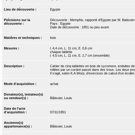
Lieu de découverte :
Egypte
Précisions sur la
Découverte : Memphis, rapporté d’Egypte par M. Batissier.
découverte :
Pays : Egypte
Date de découverte : 1851 ou peu avant
Matières et techniques :
bois
Mesures :
l. 4,4 cm, L. 11 cm, E. 0,6 cm
chaque tablette
l. 4,5 cm, L. 11 cm, E. 2,7 cm (ensemble)
Description :
Cahier de cinq tablettes en bois de sycomore, enduites de c
reliées par un cordon passé dans des trous. Les deux prem
Il s’agit, selon K.A.Worp, d’exercices de calcul d’un écoli
Mode d'acquisition :
achat
Donateur(s), testateur(s)
ou vendeur(s) :
Bâtissier, Louis
Date de l'acte
d'acquisition :
07/11/1851
Ancienne(s)
appartenance(s) :
Bâtissier, Louis