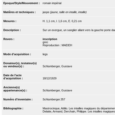
Epoque/Style/Mouvement :
romain impérial
Matières et techniques :
jaspe
(jaune, taille en intaille, intaille)
Mesures :
H. 1,1 cm, l. 1,6 cm, E. 0,21 cm
Description :
Sur un exergue, un sanglier allant vers la gauche porte da
Revers :
inscription
grec
Reproduction : MAEIEH
Mode d'acquisition :
legs
Donateur(s), testateur(s)
ou vendeur(s) :
Schlumberger, Gustave
Date de l'acte
d'acquisition :
18/12/1929
Ancienne(s)
appartenance(s) :
Schlumberger, Gustave
Numéro d'inventaire :
Schlumberger.357
Bibliographie :
Mastrocinque, Attilio. Les intailles magiques du départeme
Delatte, Armand, Derchain, Philippe. Les intailles magiques