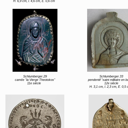
H. 6,9 cm, l. 4,6 cm, E. 0,6 cm
Schlumberger.29
Schlumberger.33
camée "la Vierge Theotokos"
pendentif "saint militaire en b
11e siècle
12e siècle
H. 3,1 cm, l. 2,3 cm, E. 0,5