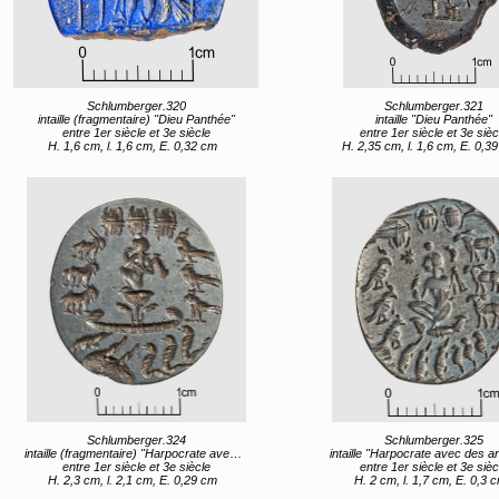
Schlumberger.320
Schlumberger.321
intaille (fragmentaire) "Dieu Panthée"
intaille "Dieu Panthée"
entre 1er siècle et 3e siècle
entre 1er siècle et 3e sièc
H. 1,6 cm, l. 1,6 cm, E. 0,32 cm
H. 2,35 cm, l. 1,6 cm, E. 0,3
Schlumberger.324
Schlumberger.325
intaille (fragmentaire) "Harpocrate avec des animaux"
intaille "Harpocrate avec des 
entre 1er siècle et 3e siècle
entre 1er siècle et 3e sièc
H. 2,3 cm, l. 2,1 cm, E. 0,29 cm
H. 2 cm, l. 1,7 cm, E. 0,3 