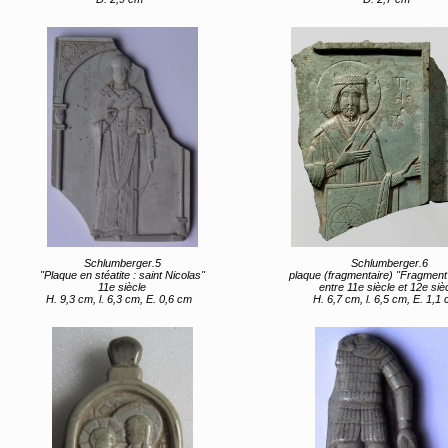
Schlumberger.5
Schlumberger.6
"Plaque en stéatite : saint Nicolas"
plaque (fragmentaire) "Fragment d’un reliquaire de la Vraie Croix : Co
11e siècle
entre 11e siècle et 12e siè
H. 9,3 cm, l. 6,3 cm, E. 0,6 cm
H. 6,7 cm, l. 6,5 cm, E. 1,1