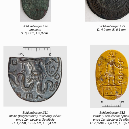
Schlumberger.190
Schlumberger.193
amulette
D. 4,9 cm, E. 0,1 cm
H. 6,2 cm, l. 2,9 cm
Schlumberger.311
Schlumberger.312
intaille (fragmentaire) "Coq anguipède"
intaille "Dieu léontocéphal
entre 1er siècle et 3e siècle
entre 1er siècle et 3e sièc
H. 1,7 cm, l. 1,95 cm, E. 0,4 cm
H. 2,8 cm, l. 1,8 cm, E. 0,5