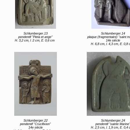
Schlumberger.13
Schlumberger.14
pendentif "Pieta et ange"
plaque (fragmentaire) "saint mil
H. 3,2 cm, l. 2 cm, E. 0,6 cm
14e siècle
H. 6,8 cm, l. 4,3 cm, E. 0,8
Schlumberger.22
Schlumberger.24
pendentif "Crucifixion"
pendentif "sainte Marine
14e siècle
H. 2,5 cm, l. 1,9 cm, E. 0,4