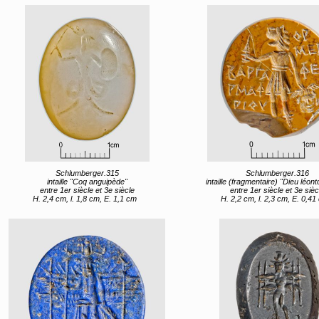
Schlumberger.315
Schlumberger.316
intaille "Coq anguipède"
intaille (fragmentaire) "Dieu léontocéphale tenant une tête 
entre 1er siècle et 3e siècle
entre 1er siècle et 3e sièc
H. 2,4 cm, l. 1,8 cm, E. 1,1 cm
H. 2,2 cm, l. 2,3 cm, E. 0,41