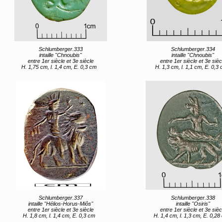
Schlumberger.333
Schlumberger.334
intaille "Chnoubis"
intaille "Chnoubis"
entre 1er siècle et 3e siècle
entre 1er siècle et 3e sièc
H. 1,75 cm, l. 1,4 cm, E. 0,3 cm
H. 1,3 cm, l. 1,1 cm, E. 0,3
Schlumberger.337
Schlumberger.338
intaille "Hélios-Horus-Miôs"
intaille "Osiris"
entre 1er siècle et 3e siècle
entre 1er siècle et 3e sièc
H. 1,8 cm, l. 1,4 cm, E. 0,3 cm
H. 1,4 cm, l. 1,3 cm, E. 0,28