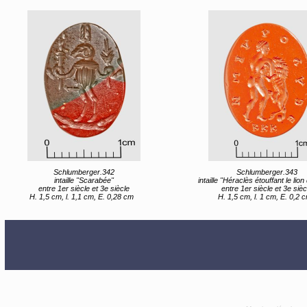
Schlumberger.342
Schlumberger.343
intaille "Scarabée"
intaille "Héraclès étouffant le lion de
entre 1er siècle et 3e siècle
entre 1er siècle et 3e sièc
H. 1,5 cm, l. 1,1 cm, E. 0,28 cm
H. 1,5 cm, l. 1 cm, E. 0,2 