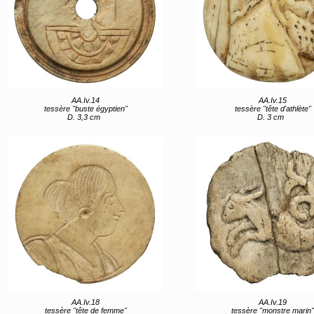
AA.Iv.14
AA.Iv.15
tessère "buste égyptien"
tessère "tête d'athlète"
D. 3,3 cm
D. 3 cm
AA.Iv.18
AA.Iv.19
tessère "tête de femme"
tessère "monstre marin