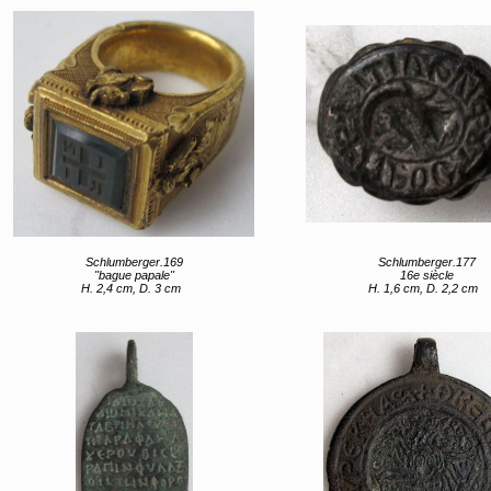
Schlumberger.169
Schlumberger.177
"bague papale"
16e siècle
H. 2,4 cm, D. 3 cm
H. 1,6 cm, D. 2,2 cm