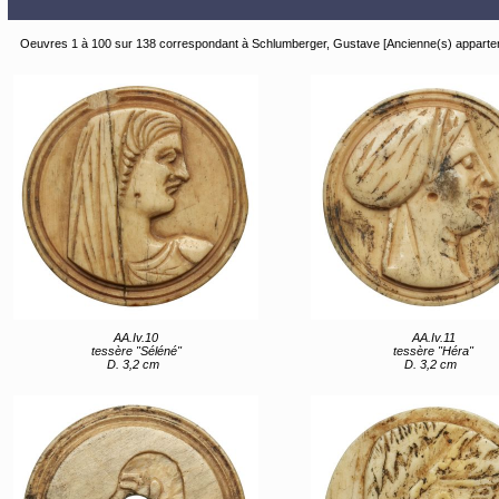
Oeuvres 1 à 100 sur 138 correspondant à Schlumberger, Gustave [Ancienne(s) apparte
AA.Iv.10
AA.Iv.11
tessère "Séléné"
tessère "Héra"
D. 3,2 cm
D. 3,2 cm