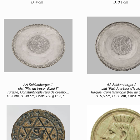
D. 4 cm
D. 3,1 cm
AA.Schlumberger.1
AA.Schlumberger.2
plat "Plat du trésor d'Izgirli"
plat "Plat du trésor d'Izgirl
Turquie, Constantinople (lieu de création) entre 2e moitié 11e siècle et 12e siècle
Turquie, Constantinople (lieu de création) entre 2e moitié 11e siècle 
H. 3 cm, D. 30 cm, Poids 750 g H. 3,7 cm, D. 12,2 cm (pied)
H. 5,5 cm, D. 30 cm, Poids 7