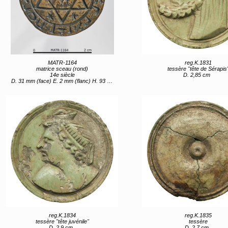
MATR-1164
reg.K.1831
matrice sceau (rond)
tessère "tête de Sérapis
14e siècle
D. 2,85 cm
D. 31 mm (face) E. 2 mm (flanc) H. 93 mm, Poids 60,1 g (hors-tout)
reg.K.1834
reg.K.1835
tessère "tête juvénile"
tessère
D. 2,9 cm
D. 2,7 cm