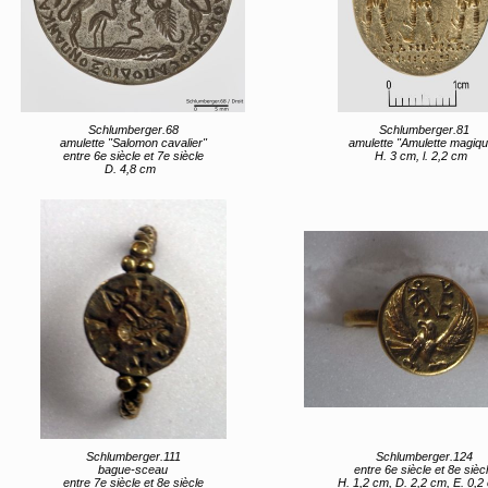
Schlumberger.68
Schlumberger.81
amulette "Salomon cavalier"
amulette "Amulette magiqu
entre 6e siècle et 7e siècle
H. 3 cm, l. 2,2 cm
D. 4,8 cm
Schlumberger.111
Schlumberger.124
bague-sceau
entre 6e siècle et 8e sièc
entre 7e siècle et 8e siècle
H. 1,2 cm, D. 2,2 cm, E. 0,2