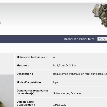
Recherche multicritères
Matières et techniques :
or
Mesures :
H. 1,5 cm, D. 2,3 cm
Description :
Bague ornée d’animaux en relief sur le jonc. 
Mode d'acquisition :
legs
Donateur(s), testateur(s)
ou vendeur(s) :
Schlumberger, Gustave
Date de l'acte
d'acquisition :
18/12/1929