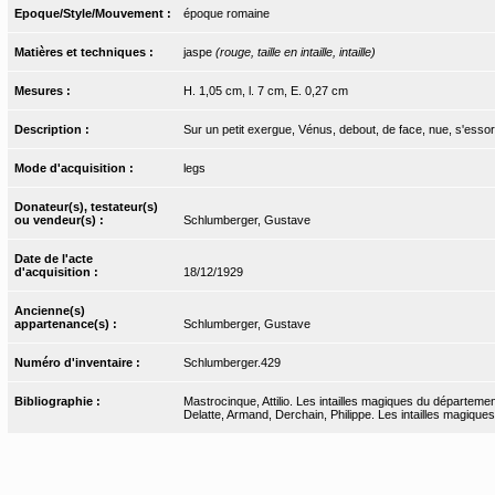
Epoque/Style/Mouvement :
époque romaine
Matières et techniques :
jaspe
(rouge, taille en intaille, intaille)
Mesures :
H. 1,05 cm, l. 7 cm, E. 0,27 cm
Description :
Sur un petit exergue, Vénus, debout, de face, nue, s'esso
Mode d'acquisition :
legs
Donateur(s), testateur(s)
ou vendeur(s) :
Schlumberger, Gustave
Date de l'acte
d'acquisition :
18/12/1929
Ancienne(s)
appartenance(s) :
Schlumberger, Gustave
Numéro d'inventaire :
Schlumberger.429
Bibliographie :
Mastrocinque, Attilio. Les intailles magiques du départeme
Delatte, Armand, Derchain, Philippe. Les intailles magiques