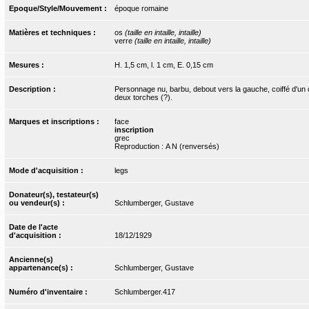
Epoque/Style/Mouvement :
époque romaine
Matières et techniques :
os
(taille en intaille, intaille)
verre
(taille en intaille, intaille)
Mesures :
H. 1,5 cm, l. 1 cm, E. 0,15 cm
Description :
Personnage nu, barbu, debout vers la gauche, coiffé d'un 
deux torches (?).
Marques et inscriptions :
face
inscription
grec
Reproduction : A N (renversés)
Mode d'acquisition :
legs
Donateur(s), testateur(s)
ou vendeur(s) :
Schlumberger, Gustave
Date de l'acte
d'acquisition :
18/12/1929
Ancienne(s)
appartenance(s) :
Schlumberger, Gustave
Numéro d'inventaire :
Schlumberger.417