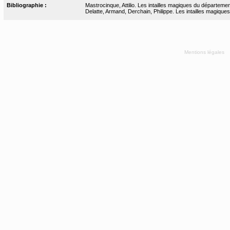
Bibliographie :
Mastrocinque, Attilio. Les intailles magiques du départeme
Delatte, Armand, Derchain, Philippe. Les intailles magiques
Mentions légales