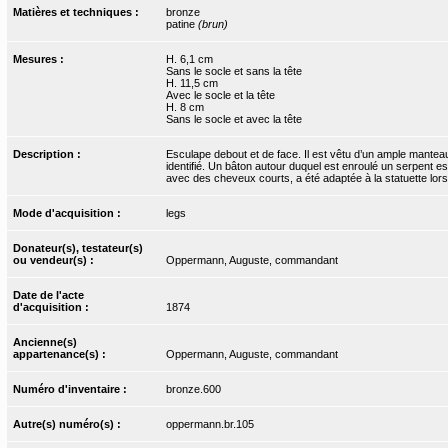
Matières et techniques :
bronze
patine
(brun)
Mesures :
H. 6,1 cm
Sans le socle et sans la tête
H. 11,5 cm
Avec le socle et la tête
H. 8 cm
Sans le socle et avec la tête
Description :
Esculape debout et de face. Il est vêtu d’un ample manteau
identifié. Un bâton autour duquel est enroulé un serpent e
avec des cheveux courts, a été adaptée à la statuette lors
Mode d'acquisition :
legs
Donateur(s), testateur(s)
ou vendeur(s) :
Oppermann, Auguste, commandant
Date de l'acte
d'acquisition :
1874
Ancienne(s)
appartenance(s) :
Oppermann, Auguste, commandant
Numéro d'inventaire :
bronze.600
Autre(s) numéro(s) :
oppermann.br.105