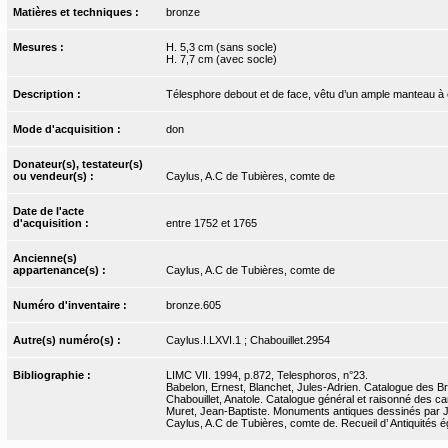
Matières et techniques :
bronze
Mesures :
H. 5,3 cm (sans socle)
H. 7,7 cm (avec socle)
Description :
Télesphore debout et de face, vêtu d’un ample manteau à c
Mode d'acquisition :
don
Donateur(s), testateur(s)
ou vendeur(s) :
Caylus, A.C de Tubières, comte de
Date de l'acte
d'acquisition :
entre 1752 et 1765
Ancienne(s)
appartenance(s) :
Caylus, A.C de Tubières, comte de
Numéro d'inventaire :
bronze.605
Autre(s) numéro(s) :
Caylus.I.LXVI.1 ; Chabouillet.2954
Bibliographie :
LIMC VII. 1994, p.872, Telesphoros, n°23.
Babelon, Ernest, Blanchet, Jules-Adrien. Catalogue des Bro
Chabouillet, Anatole. Catalogue général et raisonné des ca
Muret, Jean-Baptiste. Monuments antiques dessinés par J.-
Caylus, A.C de Tubières, comte de. Recueil d’ Antiquités ég