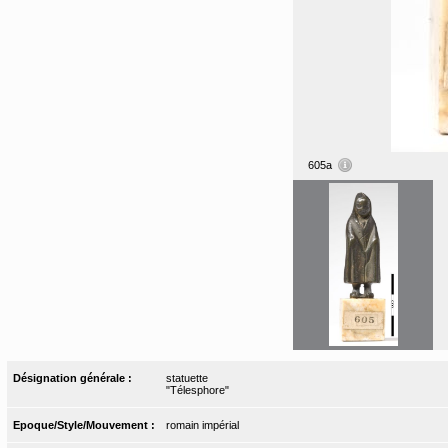
605a
Désignation générale :
statuette
"Télesphore"
Epoque/Style/Mouvement :
romain impérial