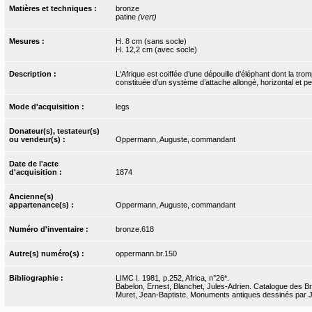
Matières et techniques :
bronze
patine
(vert)
Mesures :
H. 8 cm (sans socle)
H. 12,2 cm (avec socle)
Description :
L'Afrique est coiffée d’une dépouille d’éléphant dont la tro
constituée d’un système d’attache allongé, horizontal et pe
Mode d'acquisition :
legs
Donateur(s), testateur(s)
ou vendeur(s) :
Oppermann, Auguste, commandant
Date de l'acte
d'acquisition :
1874
Ancienne(s)
appartenance(s) :
Oppermann, Auguste, commandant
Numéro d'inventaire :
bronze.618
Autre(s) numéro(s) :
oppermann.br.150
Bibliographie :
LIMC I. 1981, p.252, Africa, n°26*.
Babelon, Ernest, Blanchet, Jules-Adrien. Catalogue des Bro
Muret, Jean-Baptiste. Monuments antiques dessinés par J.-