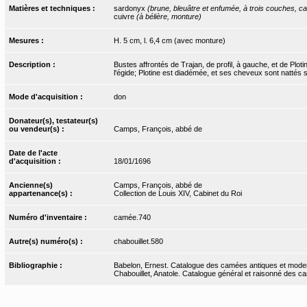
Matières et techniques :
sardonyx
(brune, bleuâtre et enfumée, à trois couches, c
cuivre
(à bélière, monture)
Mesures :
H. 5 cm, l. 6,4 cm (avec monture)
Description :
Bustes affrontés de Trajan, de profil, à gauche, et de Plotin
l'égide; Plotine est diadémée, et ses cheveux sont nattés 
Mode d'acquisition :
don
Donateur(s), testateur(s)
ou vendeur(s) :
Camps, François, abbé de
Date de l'acte
d'acquisition :
18/01/1696
Ancienne(s)
Camps, François, abbé de
appartenance(s) :
Collection de Louis XIV, Cabinet du Roi
Numéro d'inventaire :
camée.740
Autre(s) numéro(s) :
chabouillet.580
Bibliographie :
Babelon, Ernest. Catalogue des camées antiques et modern
Chabouillet, Anatole. Catalogue général et raisonné des ca