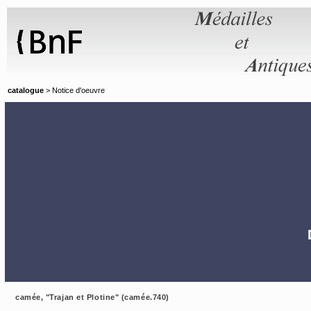
Panneau de gestion des cookies
catalogue
> Notice d'oeuvre
camée, "Trajan et Plotine" (camée.740)