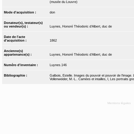
(musée du Louvre)
Mode d'acquisition :
don
Donateur(s), testateur(s)
ou vendeur(s) :
Luynes, Honoré Théodoric d’Albert, duc de
Date de l'acte
d'acquisition :
1862
Ancienne(s)
appartenance(s) :
Luynes, Honoré Théodoric d’Albert, duc de
Numéro d'inventaire :
Luynes.146
Bibliographie :
Galbois, Estelle. Images du pouvoir et pouvoir de l'image.
Vollenweider, M.-L.. Camées et intailles, I, Les portraits 
Mentions légales