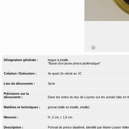
Désignation générale :
bague à intaille
"Buste d'un jeune prince ptolémaïque"
Création / Exécution :
4e quart 2e siècle av JC
Lieu de découverte :
Syrie
Précisions sur la
découverte :
Dans les notes du duc de Luynes sur les achats faits en Italie,
Matières et techniques :
grenat
(taille en intaille, intaille)
Mesures :
H. 2 cm, l. 1,6 cm
Description :
Portrait de prince diadémé, identifié par Marie-Louise Vol