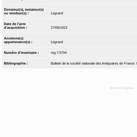
Donateur(s), testateur(s)
ou vendeur(s) :
Legrand
Date de l'acte
d'acquisition :
27/06/1923
Ancienne(s)
appartenance(s) :
Legrand
Numéro d'inventaire :
reg.Y.5704
Bibliographie :
Bulletin de la société nationale des Antiquaires de France.
Mentions légales