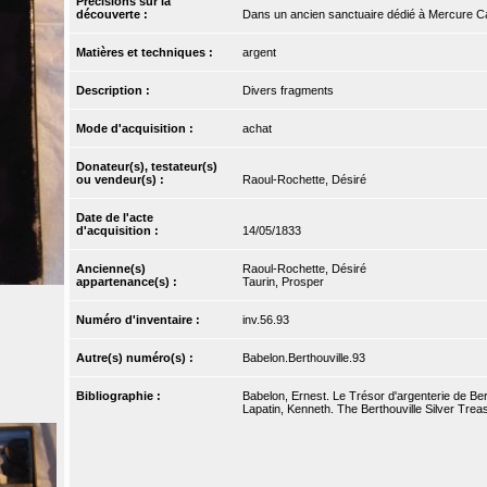
Précisions sur la
découverte :
Dans un ancien sanctuaire dédié à Mercure C
Matières et techniques :
argent
Description :
Divers fragments
Mode d'acquisition :
achat
Donateur(s), testateur(s)
ou vendeur(s) :
Raoul-Rochette, Désiré
Date de l'acte
d'acquisition :
14/05/1833
Ancienne(s)
Raoul-Rochette, Désiré
appartenance(s) :
Taurin, Prosper
Numéro d'inventaire :
inv.56.93
Autre(s) numéro(s) :
Babelon.Berthouville.93
Bibliographie :
Babelon, Ernest. Le Trésor d'argenterie de Bert
Lapatin, Kenneth. The Berthouville Silver Tre