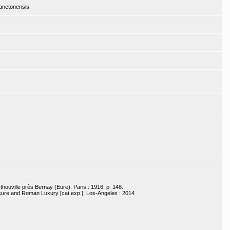
anetonensis.
houville près Bernay (Eure). Paris : 1916, p. 148.
asure and Roman Luxury [cat.exp.]. Los-Angeles : 2014