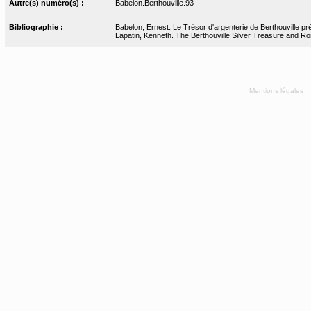
Autre(s) numéro(s) :
Babelon.Berthouville.93
Bibliographie :
Babelon, Ernest. Le Trésor d'argenterie de Berthouville pr
Lapatin, Kenneth. The Berthouville Silver Treasure and R
Mentions légales