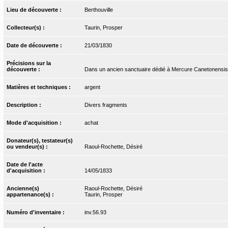
Lieu de découverte :
Berthouville
Collecteur(s) :
Taurin, Prosper
Date de découverte :
21/03/1830
Précisions sur la
découverte :
Dans un ancien sanctuaire dédié à Mercure Canetonensis
Matières et techniques :
argent
Description :
Divers fragments
Mode d'acquisition :
achat
Donateur(s), testateur(s)
ou vendeur(s) :
Raoul-Rochette, Désiré
Date de l'acte
d'acquisition :
14/05/1833
Ancienne(s)
Raoul-Rochette, Désiré
appartenance(s) :
Taurin, Prosper
Numéro d'inventaire :
inv.56.93