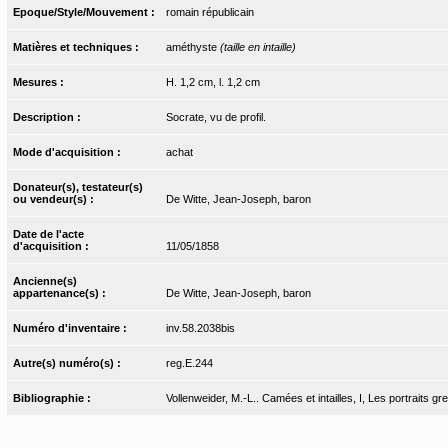
Epoque/Style/Mouvement :
romain républicain
Matières et techniques :
améthyste
(taille en intaille)
Mesures :
H. 1,2 cm, l. 1,2 cm
Description :
Socrate, vu de profil.
Mode d'acquisition :
achat
Donateur(s), testateur(s)
ou vendeur(s) :
De Witte, Jean-Joseph, baron
Date de l'acte
d'acquisition :
11/05/1858
Ancienne(s)
appartenance(s) :
De Witte, Jean-Joseph, baron
Numéro d'inventaire :
inv.58.2038bis
Autre(s) numéro(s) :
reg.E.244
Bibliographie :
Vollenweider, M.-L.. Camées et intailles, I, Les portraits g