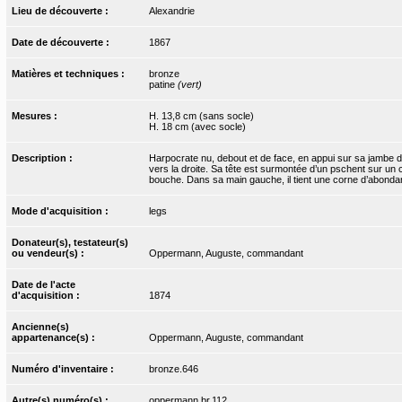
Lieu de découverte :
Alexandrie
Date de découverte :
1867
Matières et techniques :
bronze
patine
(vert)
Mesures :
H. 13,8 cm (sans socle)
H. 18 cm (avec socle)
Description :
Harpocrate nu, debout et de face, en appui sur sa jambe dr
vers la droite. Sa tête est surmontée d’un pschent sur un c
bouche. Dans sa main gauche, il tient une corne d’abond
Mode d'acquisition :
legs
Donateur(s), testateur(s)
ou vendeur(s) :
Oppermann, Auguste, commandant
Date de l'acte
d'acquisition :
1874
Ancienne(s)
appartenance(s) :
Oppermann, Auguste, commandant
Numéro d'inventaire :
bronze.646
Autre(s) numéro(s) :
oppermann.br.112