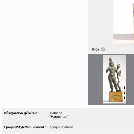
646a
Désignation générale :
statuette
"Harpocrate"
Epoque/Style/Mouvement :
époque romaine