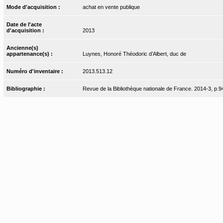
Mode d'acquisition :
achat en vente publique
Date de l'acte
d'acquisition :
2013
Ancienne(s)
appartenance(s) :
Luynes, Honoré Théodoric d’Albert, duc de
Numéro d'inventaire :
2013.513.12
Bibliographie :
Revue de la Bibliothèque nationale de France. 2014-3, p.94