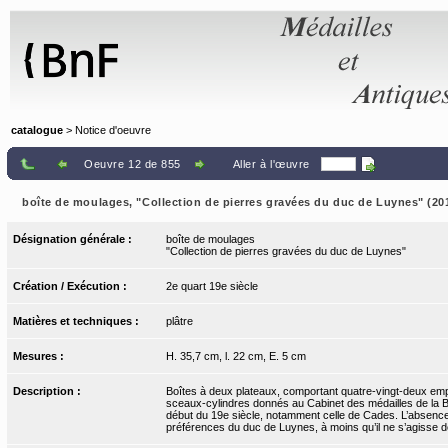
Panneau de gestion des cookies
catalogue
> Notice d'oeuvre
Oeuvre 12 de 855
Aller à l'œuvre
boîte de moulages, "Collection de pierres gravées du duc de Luynes" (20
Désignation générale :
boîte de moulages
"Collection de pierres gravées du duc de Luynes"
Création / Exécution :
2e quart 19e siècle
Matières et techniques :
plâtre
Mesures :
H. 35,7 cm, l. 22 cm, E. 5 cm
Description :
Boîtes à deux plateaux, comportant quatre-vingt-deux emprei
sceaux-cylindres donnés au Cabinet des médailles de la Bib
début du 19e siècle, notamment celle de Cades. L’absence d
préférences du duc de Luynes, à moins qu’il ne s’agisse des