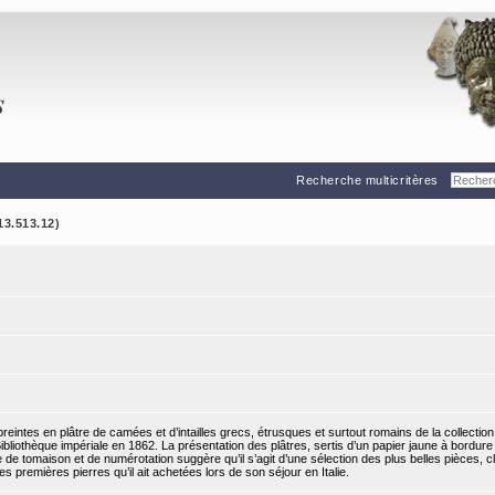
Recherche multicritères
13.513.12)
ntes en plâtre de camées et d’intailles grecs, étrusques et surtout romains de la collection 
liothèque impériale en 1862. La présentation des plâtres, sertis d’un papier jaune à bordure 
e tomaison et de numérotation suggère qu’il s’agit d’une sélection des plus belles pièces, cl
 premières pierres qu’il ait achetées lors de son séjour en Italie.