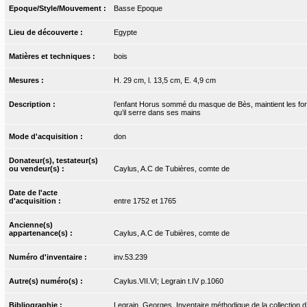
Epoque/Style/Mouvement :
Basse Epoque
Lieu de découverte :
Egypte
Matières et techniques :
bois
Mesures :
H. 29 cm, l. 13,5 cm, E. 4,9 cm
Description :
l’enfant Horus sommé du masque de Bès, maintient les forc
qu’il serre dans ses mains
Mode d'acquisition :
don
Donateur(s), testateur(s)
ou vendeur(s) :
Caylus, A.C de Tubières, comte de
Date de l'acte
d'acquisition :
entre 1752 et 1765
Ancienne(s)
appartenance(s) :
Caylus, A.C de Tubières, comte de
Numéro d'inventaire :
inv.53.239
Autre(s) numéro(s) :
Caylus.VII.VI; Legrain t.IV p.1060
Bibliographie :
Legrain, Georges. Inventaire méthodique de la collection d