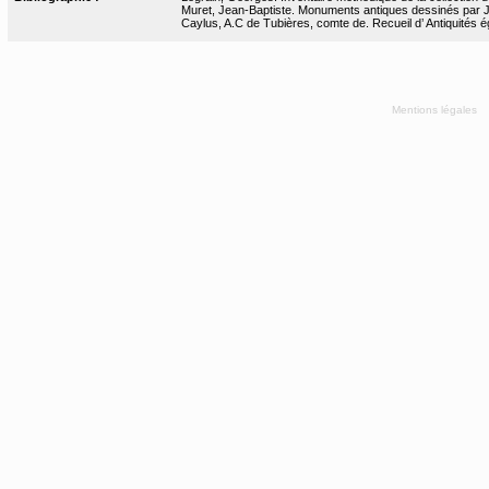
Muret, Jean-Baptiste. Monuments antiques dessinés par J.-
Caylus, A.C de Tubières, comte de. Recueil d’ Antiquités ég
Mentions légales