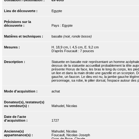
Lieu de découverte :
Egypte
Précisions sur la
découverte :
Pays : Egypte
Matières et techniques :
basalte
(noir, ronde bosse)
Mesures :
H. 18,9 cm, l. 4,5 cm, E. 9,2 cm
D’après Foucault : 7 pouces
Description :
Statuette en basalte noir représentant un homme acéphale v
dessus de la statuette accueillait probablement la tête auj
présente Horus de face, les bras le long du corps, les pied
un lion et dans la main droite une gazelle et un scorpion. 
gauche, un faucon. Le dieu est nu, la jambe gauche légère
personnage, sa robe, le pilier dorsal, l’espace autour des
Mode d'acquisition :
achat
Donateur(s), testateur(s)
ou vendeur(s) :
Mahudel, Nicolas
Date de l'acte
d'acquisition :
1727
Ancienne(s)
Mahudel, Nicolas
appartenance(s) :
Foucault, Nicolas-Joseph
Gros de Boze, Claude