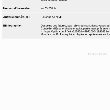
Numéro d'inventaire :
inv.53.238bis
Autre(s) numéro(s) :
Foucault.A1.pl.VIII
Bibliographie :
Desseins des figures, bas reliefs et inscriptions, vases e
Conseiller d'Estat ordinaire et qui appartiennent présente
https://gallica.bnf.fr/ark:/12148/btv1b72000419/f167.ite
Montfaucon, B.. L'antiquité expliquée et représentée en figur
Mentions légales