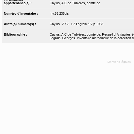
appartenance(s) :
Caylus, A.C de Tubières, comte de
Numéro d'inventaire :
Inv.53.235bis
Autre(s) numéro(s) :
Caylus.IV.XVI.1-2 Legrain t.IV p.1058
Bibliographie :
Caylus, A.C de Tubières, comte de. Recueil d’ Antiquités ég
Legrain, Georges. Inventaire méthodique de la collection d
Mentions légales