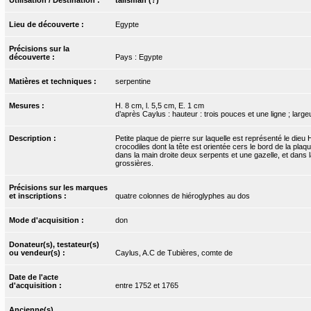
Lieu de découverte :
Egypte
Précisions sur la
découverte :
Pays : Egypte
Matières et techniques :
serpentine
Mesures :
H. 8 cm, l. 5,5 cm, E. 1 cm
d’après Caylus : hauteur : trois pouces et une ligne ; larg
Description :
Petite plaque de pierre sur laquelle est représenté le die
crocodiles dont la tête est orientée cers le bord de la plaqu
dans la main droite deux serpents et une gazelle, et dans 
grossières.
Précisions sur les marques
et inscriptions :
quatre colonnes de hiéroglyphes au dos
Mode d'acquisition :
don
Donateur(s), testateur(s)
ou vendeur(s) :
Caylus, A.C de Tubières, comte de
Date de l'acte
d'acquisition :
entre 1752 et 1765
Ancienne(s)