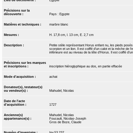
Précisions sur la
découverte :
Pays : Egypte
Matières et techniques :
marbre blanc
Mesures :
H. 17,8 cm, l. 13 cm, E. 2,7 cm
Description :
Petite stèle représentant Horus enfant nu, les pieds posés s
scorpion et un lion. Il est coiffé d’un calot et la mèche de 
inférieure est au niveau de la tête d’Horus. Il est coiffé d’
Précisions sur les marques
et inscriptions :
inscription hiéroglyphique au dos, en partie effacée
Mode d'acquisition :
achat
Donateur(s), testateur(s)
ou vendeur(s) :
Mahudel, Nicolas
Date de l'acte
d'acquisition :
1727
Ancienne(s)
Mahudel, Nicolas
appartenance(s) :
Foucault, Nicolas-Joseph
Gros de Boze, Claude
Numéro d'inventaire :
Inv.53.237