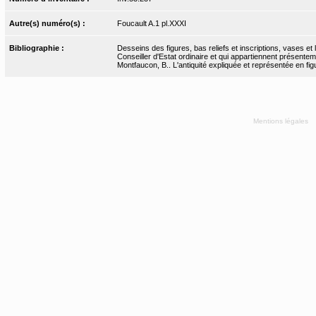
Autre(s) numéro(s) :
Foucault A.1 pl.XXXI
Bibliographie :
Desseins des figures, bas reliefs et inscriptions, vases e
Conseiller d'Estat ordinaire et qui appartiennent présente
Montfaucon, B.. L'antiquité expliquée et représentée en fi
Mentions légales