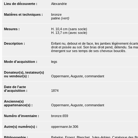
Lieu de découverte :
Alexandrie
Matières et techniques :
bronze
patine
(vert)
Mesures :
H. 10,4 cm (sans socle)
H. 13,7 cm (avec socle)
Description :
Enfant nu, debout et de face, les jambes légèrement écar
droit et posée au sol. Son bras droit pend, détendu. Sa mai
émergent sur ses temps de ses cheveux bouclés.
Mode d'acquisition :
legs
Donateur(s), testateur(s)
ou vendeur(s) :
Oppermann, Auguste, commandant
Date de l'acte
d'acquisition :
1874
Ancienne(s)
appartenance(s) :
Oppermann, Auguste, commandant
Numéro d'inventaire :
bronze.659
Autre(s) numéro(s) :
oppermann.br.306
Bibliographie :
Babelon, Ernest, Blanchet, Jules-Adrien. Catalogue des Bro