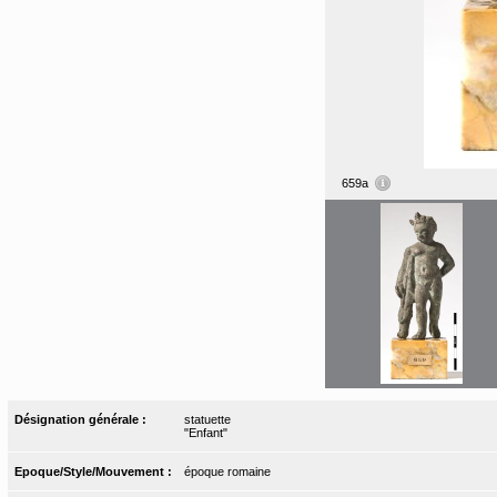
659a
Désignation générale :
statuette
"Enfant"
Epoque/Style/Mouvement :
époque romaine