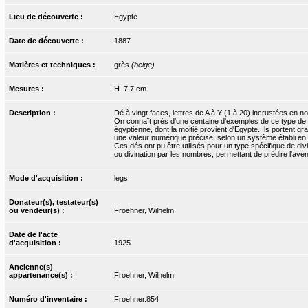
Lieu de découverte :
Egypte
Date de découverte :
1887
Matières et techniques :
grès
(beige)
Mesures :
H. 7,7 cm
Description :
Dé à vingt faces, lettres de A à Y (1 à 20) incrustées en noi
On connaît près d'une centaine d'exemples de ce type de 
égyptienne, dont la moitié provient d'Egypte. Ils portent gr
une valeur numérique précise, selon un système établi en 
Ces dés ont pu être utilisés pour un type spécifique de di
ou divination par les nombres, permettant de prédire l'avenir
Mode d'acquisition :
legs
Donateur(s), testateur(s)
ou vendeur(s) :
Froehner, Wilhelm
Date de l'acte
d'acquisition :
1925
Ancienne(s)
appartenance(s) :
Froehner, Wilhelm
Numéro d'inventaire :
Froehner.854