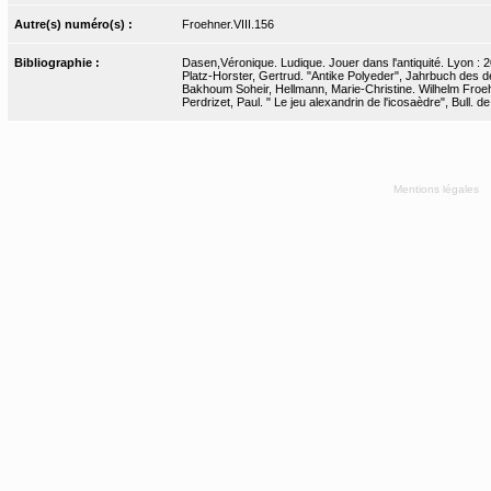
Autre(s) numéro(s) :
Froehner.VIII.156
Bibliographie :
Dasen,Véronique. Ludique. Jouer dans l'antiquité. Lyon : 2
Platz-Horster, Gertrud. "Antike Polyeder", Jahrbuch des de
Bakhoum Soheir, Hellmann, Marie-Christine. Wilhelm Froehn
Perdrizet, Paul. " Le jeu alexandrin de l'icosaèdre", Bull. de 
Mentions légales