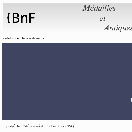
Panneau de gestion des cookies
catalogue
> Notice d'oeuvre
polyèdre, "dé icosaèdre" (Froehner.854)