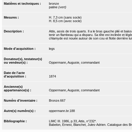
Matières et techniques :
bronze
patine
(vert)
Mesures :
H. 7,3 cm (sans socle)
H. 8,5 cm (avec socle)
Description :
Attis, assis de trois quarts. Il a le bras gauche plié et bais
tenir un flambeau qui a disparu. Sa tête est inclinée et lég
chlamyde est nouée autour de son cou et flotte derrière lui
Mode d'acquisition :
legs
Donateur(s), testateur(s)
ou vendeur(s) :
Oppermann, Auguste, commandant
Date de l'acte
d'acquisition :
1874
Ancienne(s)
appartenance(s) :
Oppermann, Auguste, commandant
Numéro d'inventaire :
Bronze.667
Autre(s) numéro(s) :
oppermann.br.188
Bibliographie :
LIMC III. 1986, p.33, Attis, n°232*.
Babelon, Ernest, Blanchet, Jules-Adrien. Catalogue des Bro