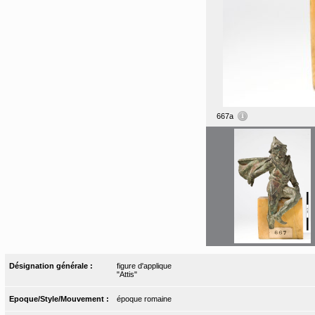
667a
Désignation générale :
figure d'applique
"Attis"
Epoque/Style/Mouvement :
époque romaine