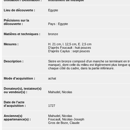
Lieu de découverte :
Egypte
Précisions sur la
découverte :
Pays : Egypte
Matières et techniques :
bronze
Mesures :
H. 21 cm, l. 12,5 cm, E. 2,5 cm
D’après Foucault : huit pouces
D’après Caylus : sept pouces
Description :
Sistre en bronze composé d’un manche se terminant en trom
manque), dont celle du milieu est légèrement plus longue qu
chaque côté du cadre, dans la partie inférieure.
Mode d'acquisition :
achat
Donateur(s), testateur(s)
ou vendeur(s) :
Mahudel, Nicolas
Date de l'acte
d'acquisition :
1727
Ancienne(s)
Mahudel, Nicolas
appartenance(s) :
Foucault, Nicolas-Joseph
Gros de Boze, Claude