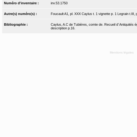
Numéro d'inventaire :
inv.53.1750
Autre(s) numéro(s) :
Foucault A1, pl. XXX Caylus t. 1 vignette p. 1 Legrain t.III,
Bibliographie :
Caylus, A.C de Tubières, comte de. Recueil d’ Antiquités ég
description p.16.
Mentions légales