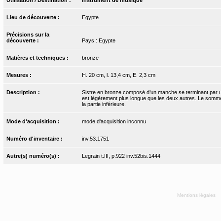
Lieu de découverte :
Egypte
Précisions sur la
découverte :
Pays : Egypte
Matières et techniques :
bronze
Mesures :
H. 20 cm, l. 13,4 cm, E. 2,3 cm
Description :
Sistre en bronze composé d’un manche se terminant par un 
est légèrement plus longue que les deux autres. Le sommet 
la partie inférieure.
Mode d'acquisition :
mode d'acquisition inconnu
Numéro d'inventaire :
inv.53.1751
Autre(s) numéro(s) :
Legrain t.III, p.922 inv.52bis.1444
Mentions légales