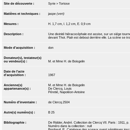
Site de découverte :
Syrie > Tortose
Matières et techniques :
jaspe
(vert)
Mesures :
H. 1,7 cm, l. 1,2 cm, E. 0,9 cm
Description :
Une divinité hiéracocéphale est assise, sur un siége tourné
devant Thot. Ptah est debout derrière elle. La scène se tro
Mode d'acquisition :
don
Donateur(s), testateur(s)
ou vendeur(s) :
M. et Mme H. de Boisgelin
Date de l'acte
d'acquisition :
1967
Ancienne(s)
M. et Mme H. de Boisgelin
appartenance(s) :
De Clercq, Louis
Péretié, Napoléon-Antoine
Numéro d'inventaire :
de Clercq.2504
Autre(s) numéro(s) :
B 25
Bibliographie :
De Ridder, André. Collection de Clercq VII. Paris : 1911, p.
Numéro dans la collection : null
Bordreuil, P.. Catalogue des sceaux ouest sémitiques inscr