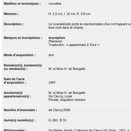
Matières et techniques :
cornaline
Mesures :
H. 1,5 cm, l. 12 cm, E. 0,8 cm
Description :
Le scarabéoïde porte la représentation d’un roi frappant 
lune sont dans le champ.
Marques et inscriptions :
inscription
Phénicien
Traduction : « appartenant à ‘Oza’ »
Mode d'acquisition :
don
Donateur(s), testateur(s)
ou vendeur(s) :
M. et Mme H. de Boisgelin
Date de l'acte
d'acquisition :
1967
Ancienne(s)
M. et Mme H. de Boisgelin
appartenance(s) :
De Clercq, Louis
Péretié, Napoléon-Antoine
Numéro d'inventaire :
de Clercq.2506
Autre(s) numéro(s) :
G 260 ; B 31
Bibliographie :
De Ridder, André. Collection de Clercq VII. Paris : 1911, p.