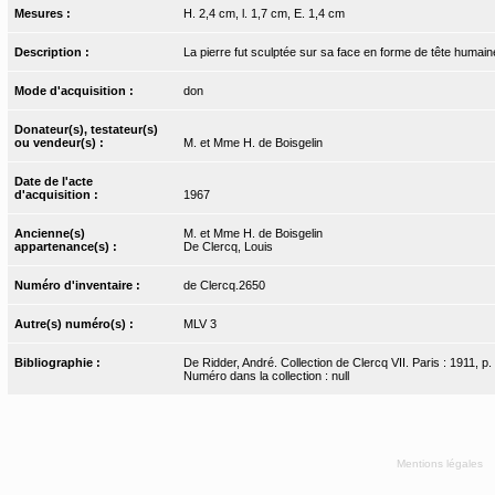
Mesures :
H. 2,4 cm, l. 1,7 cm, E. 1,4 cm
Description :
La pierre fut sculptée sur sa face en forme de tête humaine
Mode d'acquisition :
don
Donateur(s), testateur(s)
ou vendeur(s) :
M. et Mme H. de Boisgelin
Date de l'acte
d'acquisition :
1967
Ancienne(s)
M. et Mme H. de Boisgelin
appartenance(s) :
De Clercq, Louis
Numéro d'inventaire :
de Clercq.2650
Autre(s) numéro(s) :
MLV 3
Bibliographie :
De Ridder, André. Collection de Clercq VII. Paris : 1911, p.
Numéro dans la collection : null
Mentions légales