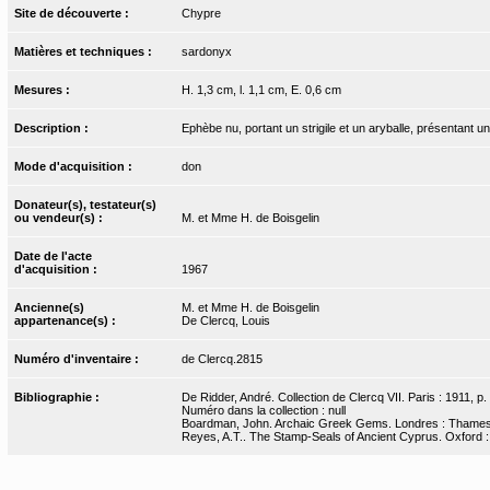
Site de découverte :
Chypre
Matières et techniques :
sardonyx
Mesures :
H. 1,3 cm, l. 1,1 cm, E. 0,6 cm
Description :
Ephèbe nu, portant un strigile et un aryballe, présentant u
Mode d'acquisition :
don
Donateur(s), testateur(s)
ou vendeur(s) :
M. et Mme H. de Boisgelin
Date de l'acte
d'acquisition :
1967
Ancienne(s)
M. et Mme H. de Boisgelin
appartenance(s) :
De Clercq, Louis
Numéro d'inventaire :
de Clercq.2815
Bibliographie :
De Ridder, André. Collection de Clercq VII. Paris : 1911, p.
Numéro dans la collection : null
Boardman, John. Archaic Greek Gems. Londres : Thames
Reyes, A.T.. The Stamp-Seals of Ancient Cyprus. Oxford :