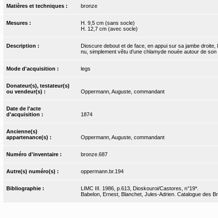
Matières et techniques :
bronze
Mesures :
H. 9,5 cm (sans socle)
H. 12,7 cm (avec socle)
Description :
Dioscure debout et de face, en appui sur sa jambe droite, l
nu, simplement vêtu d’une chlamyde nouée autour de son co
Mode d'acquisition :
legs
Donateur(s), testateur(s)
ou vendeur(s) :
Oppermann, Auguste, commandant
Date de l'acte
d'acquisition :
1874
Ancienne(s)
appartenance(s) :
Oppermann, Auguste, commandant
Numéro d'inventaire :
bronze.687
Autre(s) numéro(s) :
oppermann.br.194
Bibliographie :
LIMC III. 1986, p.613, Dioskouroi/Castores, n°19*.
Babelon, Ernest, Blanchet, Jules-Adrien. Catalogue des Bro