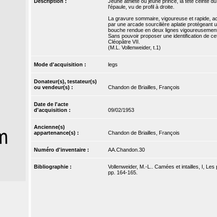
Description :
Jeune athlète ou jeune prince, la tête ceinte d
l'épaule, vu de profil à droite.
La gravure sommaire, vigoureuse et rapide, acc
par une arcade sourcilière aplatie protégeant 
bouche rendue en deux lignes vigoureusement
Sans pouvoir proposer une identification de c
Cléopâtre VII.
(M.L. Vollenweider, t.1)
Mode d'acquisition :
legs
Donateur(s), testateur(s)
ou vendeur(s) :
Chandon de Briailles, François
Date de l'acte
d'acquisition :
09/02/1953
Ancienne(s)
appartenance(s) :
Chandon de Briailles, François
Numéro d'inventaire :
AA.Chandon.30
Bibliographie :
Vollenweider, M.-L.. Camées et intailles, I, Les
pp. 164-165.