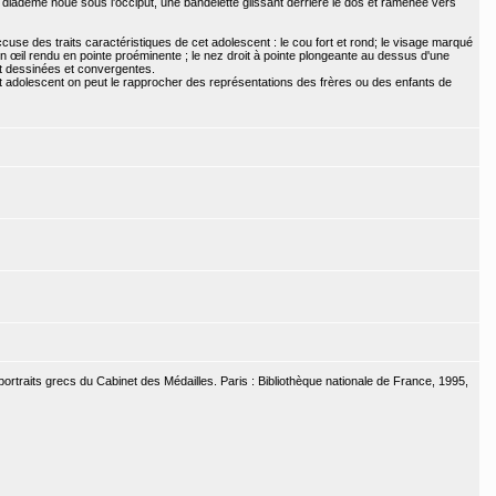
u diadème noué sous l'occiput, une bandelette glissant derrière le dos et ramenée vers
use des traits caractéristiques de cet adolescent : le cou fort et rond; le visage marqué
un œil rendu en pointe proéminente ; le nez droit à pointe plongeante au dessus d'une
 dessinées et convergentes.
et adolescent on peut le rapprocher des représentations des frères ou des enfants de
 portraits grecs du Cabinet des Médailles. Paris : Bibliothèque nationale de France, 1995,