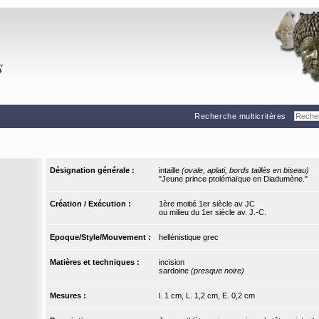
Recherche multicritères
Désignation générale :
intaille
(ovale, aplati, bords taillés en biseau)
"Jeune prince ptolémaïque en Diadumène."
Création / Exécution :
1ère moitié 1er siècle av JC
ou milieu du 1er siècle av. J.-C.
Epoque/Style/Mouvement :
hellénistique grec
Matières et techniques :
incision
sardoine
(presque noire)
Mesures :
l. 1 cm, L. 1,2 cm, E. 0,2 cm