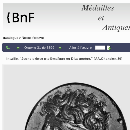
Panneau de gestion des cookies
catalogue
> Notice d'oeuvre
Oeuvre 31 de 3599
Aller à l'œuvre
intaille, "Jeune prince ptolémaïque en Diadumène." (AA.Chandon.30)