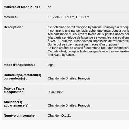
Matières et techniques :
or
Mesures :
l. 1,2 cm, L. 1,9 cm, E. 0,5 cm
Description :
Ce petit vase serait d'origine byzantine, remployé à l'épo
Il comprend une panse, jadis sphérique, mais dont la parti
A la naissance du col étaient fixées deux petites anses don
A la partie sphérique de la panse se voient les traces d'une 
à ΥΔΩΡ. Toutefois, il est devenu impossible de retrouver le
Sur le col se voient aussi des traces d'inscriptions.
La face antérieure aplatie à cet effet a reçu des inscription
Ce petit objet, réceptacle de quelque liquide très vénérab
petit vase byzantin.
Mode d'acquisition :
legs
Donateur(s), testateur(s)
ou vendeur(s) :
Chandon de Briailles, François
Date de l'acte
d'acquisition :
09/02/1953
Ancienne(s)
appartenance(s) :
Chandon de Briailles, François
Numéro d'inventaire :
Chandon.O.L.21