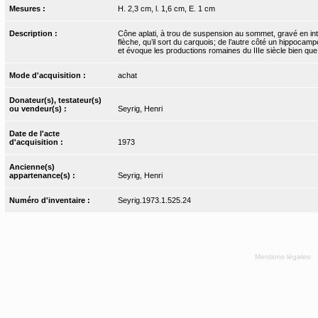
Mesures :
H. 2,3 cm, l. 1,6 cm, E. 1 cm
Description :
Cône aplati, à trou de suspension au sommet, gravé en intai
flèche, qu’il sort du carquois; de l’autre côté un hippoca
et évoque les productions romaines du IIIe siècle bien que
Mode d'acquisition :
achat
Donateur(s), testateur(s)
ou vendeur(s) :
Seyrig, Henri
Date de l'acte
d'acquisition :
1973
Ancienne(s)
appartenance(s) :
Seyrig, Henri
Numéro d'inventaire :
Seyrig.1973.1.525.24
Mentions légales