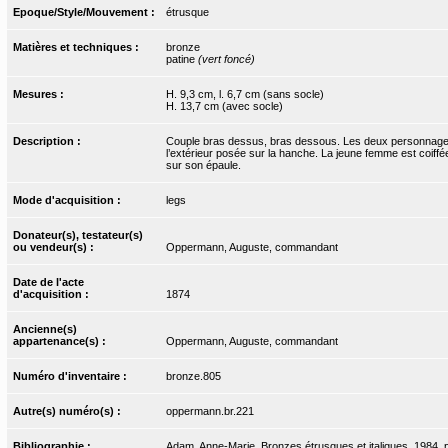
Epoque/Style/Mouvement :
étrusque
Matières et techniques :
bronze
patine
(vert foncé)
Mesures :
H. 9,3 cm, l. 6,7 cm (sans socle)
H. 13,7 cm (avec socle)
Description :
Couple bras dessus, bras dessous. Les deux personnages s
l’extérieur posée sur la hanche. La jeune femme est coiff
sur son épaule.
Mode d'acquisition :
legs
Donateur(s), testateur(s)
ou vendeur(s) :
Oppermann, Auguste, commandant
Date de l'acte
d'acquisition :
1874
Ancienne(s)
appartenance(s) :
Oppermann, Auguste, commandant
Numéro d'inventaire :
bronze.805
Autre(s) numéro(s) :
oppermann.br.221
Bibliographie :
Adam, Anne-Marie. Bronzes étrusques et italiques. 1984, 